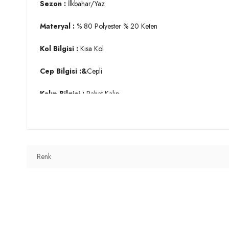
Sezon :
İlkbahar/Yaz
Materyal :
% 80 Polyester % 20 Keten
Kol Bilgisi :
Kısa Kol
Cep Bilgisi :&
Cepli
Kalıp Bilgisi :
Rahat Kalıp
Manken Ölçüsü :
Boy : 1.79 cm / Göğüs : 84 cm / Bel : 62 
Üretim Yeri :
Türkiye
2DY42190429.07
Renk