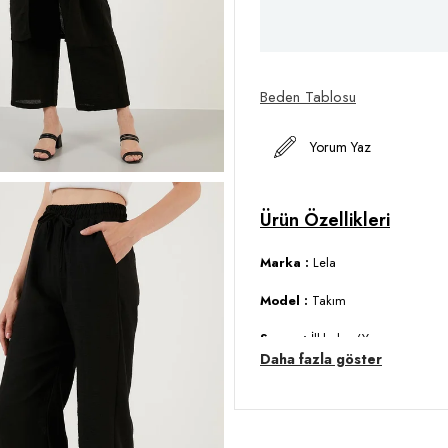
Beden Tablosu
Yorum Yaz
Marka :
Lela
Model :
Takım
Sezon :
İlkbahar/Yaz
Daha fazla göster
Materyal :
% 80 Polyester % 20
Kol Bilgisi :
Kısa Kol