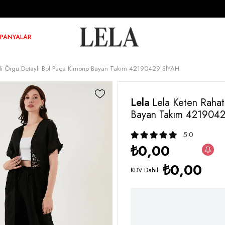
PANYALAR
pli Örgü Detaylı Bol Paça Kimono Bayan Takım 42190429 SİYAH
Lela
Lela Keten Rahat
Bayan Takım 421904
5.0
₺0,00
₺0,00
KDV Dahil