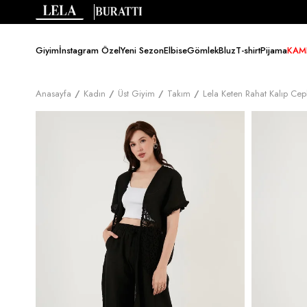
Giyim
İnstagram Özel
Yeni Sezon
Elbise
Gömlek
Bluz
T-shirt
Pijama
KAM
Anasayfa
Kadın
Üst Giyim
Takım
Lela Keten Rahat Kalıp Ce