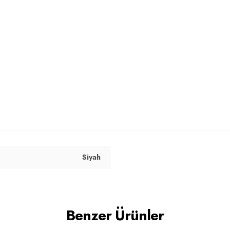
cm / Basen : 90 cm / Beden : S
Siyah
Benzer Ürünler