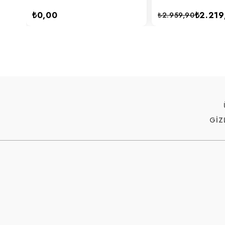
₺0,00
₺2.219
₺2.959,90
GİZ