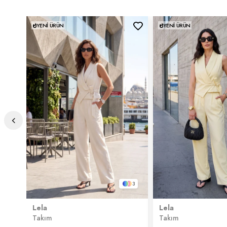
YENI ÜRÜN
YENI ÜRÜN
3
Lela
Lela
Takım
Takım