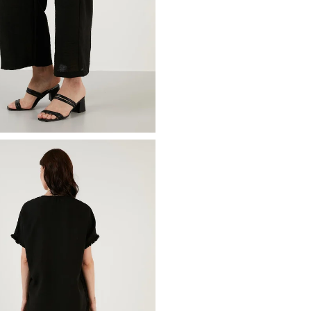
Cep Bilgisi :&
Cepli
Kalıp Bilgisi :
Rahat Kalıp
Manken Ölçüsü :
Boy : 1.79 cm
Üretim Yeri :
Türkiye
2DY42190429.07