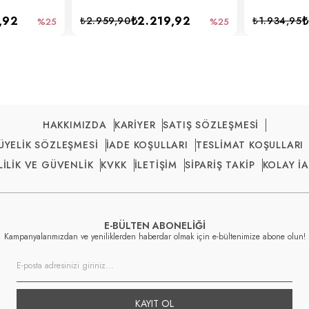
,92
₺2.219,92
₺
₺2.959,90
₺1.934,95
%25
%25
HAKKIMIZDA
KARİYER
SATIŞ SÖZLEŞMESİ
ÜYELİK SÖZLEŞMESİ
İADE KOŞULLARI
TESLİMAT KOŞULLARI
LİLİK VE GÜVENLİK
KVKK
İLETİŞİM
SİPARİŞ TAKİP
KOLAY İ
E-BÜLTEN ABONELİĞİ
Kampanyalarımızdan ve yeniliklerden haberdar olmak için e-bültenimize abone olun!
KAYIT OL