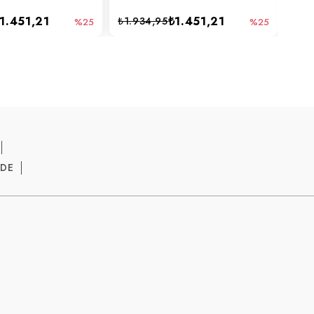
1.451,21
₺1.451,21
₺1.934,95
₺1.
%25
%25
ADE