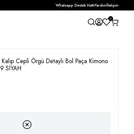
Whatsapp Destek Hattı
Yardım
İletişim
0
 Kalıp Cepli Örgü Detaylı Bol Paça Kimono
29 SİYAH