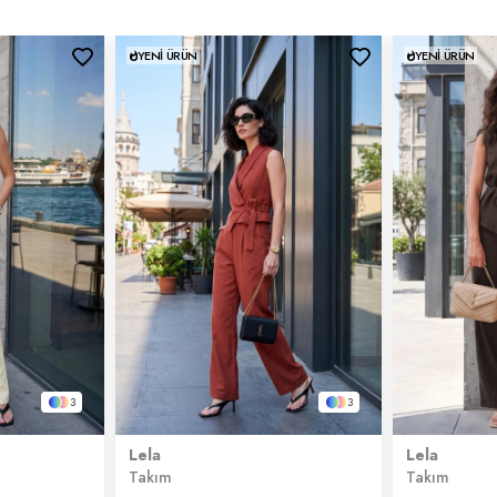
YENI ÜRÜN
YENI ÜRÜN
3
3
Lela
Lela
Takım
Takım