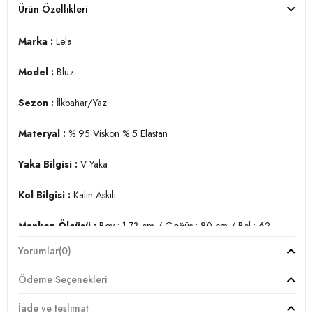
Ürün Özellikleri
Marka :
Lela
Model :
Bluz
Sezon :
İlkbahar/Yaz
Materyal :
% 95 Viskon % 5 Elastan
Yaka Bilgisi :
V Yaka
Kol Bilgisi :
Kalın Askılı
Manken Ölçüsü :
Boy : 1.73 cm / Göğüs : 80 cm / Bel : 62
cm / Basen : 89 cm / Beden : S
Yorumlar
(0)
Üretim Yeri :
Türkiye
Ödeme Seçenekleri
2DY5864384.91
İade ve teslimat