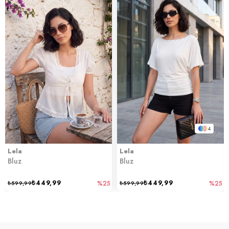
4
Lela
Lela
Bluz
Bluz
₺449,99
₺449,99
₺599,99
%25
₺599,99
%25