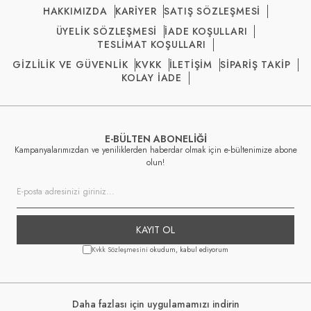
HAKKIMIZDA
KARİYER
SATIŞ SÖZLEŞMESİ
ÜYELİK SÖZLEŞMESİ
İADE KOŞULLARI
TESLİMAT KOŞULLARI
GİZLİLİK VE GÜVENLİK
KVKK
İLETİŞİM
SİPARİŞ TAKİP
KOLAY İADE
E-BÜLTEN ABONELİĞİ
Kampanyalarımızdan ve yeniliklerden haberdar olmak için e-bültenimize abone
olun!
KAYIT OL
Kvkk Sözleşmesini
okudum, kabul ediyorum
Daha fazlası için uygulamamızı indirin