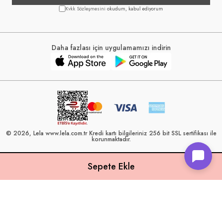
Kvkk Sözleşmesini
okudum, kabul ediyorum
Daha fazlası için uygulamamızı indirin
© 2026, Lela www.lela.com.tr Kredi kartı bilgileriniz 256 bit SSL sertifikası ile
korunmaktadır.
Lela, 40 yılı aşkın perakende geçmişine sahip ve Türkiye’nin çeşitli illerinde
22 şubesi bulunan Çetin Family Mağazacılık tarafından kurulmuştur.