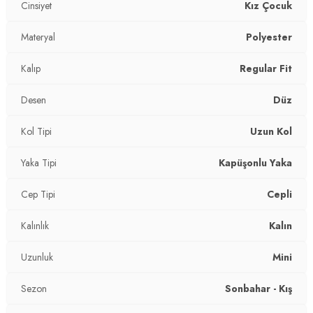
Cinsiyet
Kız Çocuk
-Manken 8 yaş giymektedir
-Suni tüy detaylı kapüşon ve manşetler
4DK25761981.353
Materyal
Polyester
Kalıp
Regular Fit
Desen
Düz
Kol Tipi
Uzun Kol
Yaka Tipi
Kapüşonlu Yaka
Cep Tipi
Cepli
Kalınlık
Kalın
Uzunluk
Mini
Sezon
Sonbahar - Kış