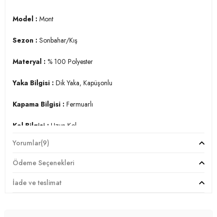
Model :
Mont
Sezon :
Sonbahar/Kış
Materyal :
% 100 Polyester
Yaka Bilgisi :
Dik Yaka, Kapüşonlu
Kapama Bilgisi :
Fermuarlı
Kol Bilgisi :
Uzun Kol
Yorumlar
(9)
Cep Bilgisi :
Cepli
Ödeme Seçenekleri
Detay :
-Desensiz
İade ve teslimat
-Sabit kapüşon
-Dizüstü uzunluk
-İçi yumuşak dokulu astar