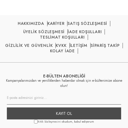
HAKKIMIZDA
KARİYER
SATIŞ SÖZLEŞMESİ
ÜYELİK SÖZLEŞMESİ
İADE KOŞULLARI
TESLİMAT KOŞULLARI
GİZLİLİK VE GÜVENLİK
KVKK
İLETİŞİM
SİPARİŞ TAKİP
KOLAY İADE
E-BÜLTEN ABONELİĞİ
Kampanyalarımızdan ve yeniliklerden haberdar olmak için e-bültenimize abone
olun!
KAYIT OL
Kvkk Sözleşmesini
okudum, kabul ediyorum