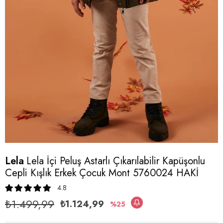
Lela
Lela İçi Peluş Astarlı Çıkarılabilir Kapüşonlu
Cepli Kışlık Erkek Çocuk Mont 5760024 HAKİ
4.8
₺1.499,99
₺1.124,99
25