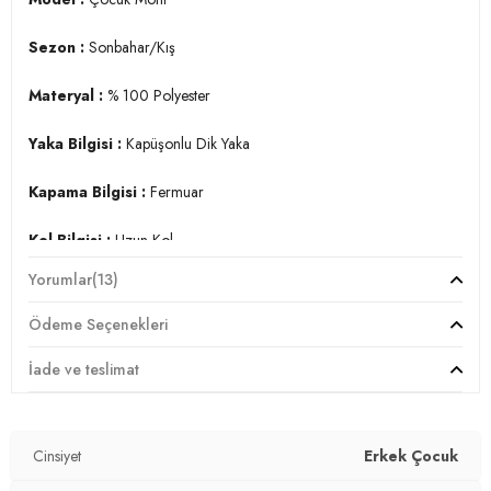
Sezon :
Sonbahar/Kış
Materyal :
% 100 Polyester
Yaka Bilgisi :
Kapüşonlu Dik Yaka
Kapama Bilgisi :
Fermuar
Kol Bilgisi :
Uzun Kol
Yorumlar
(13)
Cep Bilgisi :
Cepli
Ödeme Seçenekleri
Detay :
-Çıkarılabilir kapüşon
İade ve teslimat
-Kalın peluş astar sayesinde soğuk kış günlerinde sıcak tutar
-Elastik manşetler sayesinde içeriye soğuk hava girmesini engeller.
-Model 137 cm boyunda 32 kg olup 9 yaş giymektedir
Cinsiyet
Erkek Çocuk
YERLİ ÜRETİM