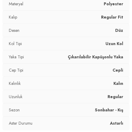
4DK15760024.65
Materyal
Polyester
Kalıp
Regular Fit
Desen
Düz
Kol Tipi
Uzun Kol
Yaka Tipi
Çıkarılabilir Kapüşonlu Yaka
Cep Tipi
Cepli
Kalınlık
Kalın
Uzunluk
Regular
Sezon
Sonbahar - Kış
Astar Durumu
Astarlı