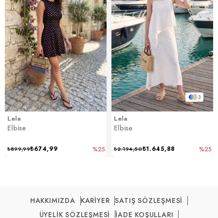
3
Lela
Lela
Elbise
Elbise
₺674,99
₺1.645,88
₺899,99
%25
₺2.194,50
%25
HAKKIMIZDA
KARİYER
SATIŞ SÖZLEŞMESİ
ÜYELİK SÖZLEŞMESİ
İADE KOŞULLARI