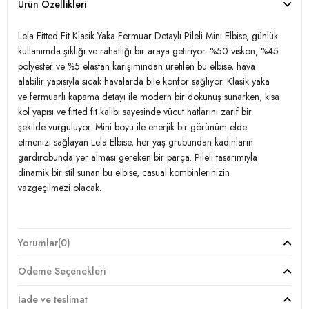
Ürün Özellikleri
Lela Fitted Fit Klasik Yaka Fermuar Detaylı Pileli Mini Elbise, günlük
kullanımda şıklığı ve rahatlığı bir araya getiriyor. %50 viskon, %45
polyester ve %5 elastan karışımından üretilen bu elbise, hava
alabilir yapısıyla sıcak havalarda bile konfor sağlıyor. Klasik yaka
ve fermuarlı kapama detayı ile modern bir dokunuş sunarken, kısa
kol yapısı ve fitted fit kalıbı sayesinde vücut hatlarını zarif bir
şekilde vurguluyor. Mini boyu ile enerjik bir görünüm elde
etmenizi sağlayan Lela Elbise, her yaş grubundan kadınların
gardırobunda yer alması gereken bir parça. Pileli tasarımıyla
dinamik bir stil sunan bu elbise, casual kombinlerinizin
vazgeçilmezi olacak.
Model:
Elbise
Yorumlar
(0)
Giyim Tarzı:
Günlük/Casual
Ödeme Seçenekleri
Materyal:
%50 Viskon %45 Polyester %5 Elastan
İade ve teslimat