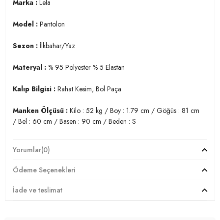
Marka :
Lela
Model :
Pantolon
Sezon :
İlkbahar/Yaz
Materyal :
% 95 Polyester % 5 Elastan
Kalıp Bilgisi :
Rahat Kesim, Bol Paça
Manken Ölçüsü :
Kilo : 52 kg / Boy : 1.79 cm / Göğüs : 81 cm
/ Bel : 60 cm / Basen : 90 cm / Beden : S
YERLİ ÜRETİM
Yorumlar
(0)
2DY5865028.403
Ödeme Seçenekleri
İade ve teslimat