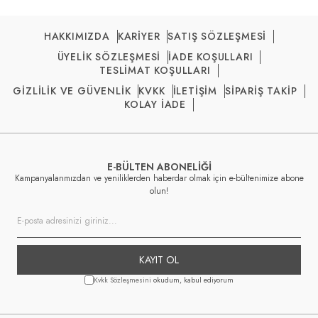
HAKKIMIZDA
KARİYER
SATIŞ SÖZLEŞMESİ
ÜYELİK SÖZLEŞMESİ
İADE KOŞULLARI
TESLİMAT KOŞULLARI
GİZLİLİK VE GÜVENLİK
KVKK
İLETİŞİM
SİPARİŞ TAKİP
KOLAY İADE
E-BÜLTEN ABONELİĞİ
Kampanyalarımızdan ve yeniliklerden haberdar olmak için e-bültenimize abone
olun!
KAYIT OL
Kvkk Sözleşmesini
okudum, kabul ediyorum