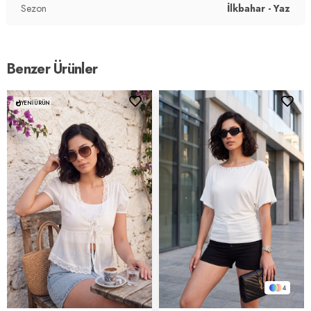
Sezon
İlkbahar - Yaz
Benzer Ürünler
YENI ÜRÜN
4