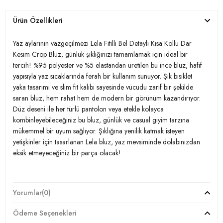
Ürün Özellikleri
Yaz aylarının vazgeçilmezi Lela Fitilli Bel Detaylı Kısa Kollu Dar
Kesim Crop Bluz, günlük şıklığınızı tamamlamak için ideal bir
tercih! %95 polyester ve %5 elastandan üretilen bu ince bluz, hafif
yapısıyla yaz sıcaklarında ferah bir kullanım sunuyor. Şık bisiklet
yaka tasarımı ve slim fit kalıbı sayesinde vücudu zarif bir şekilde
saran bluz, hem rahat hem de modern bir görünüm kazandırıyor.
Düz deseni ile her türlü pantolon veya etekle kolayca
kombinleyebileceğiniz bu bluz, günlük ve casual giyim tarzına
mükemmel bir uyum sağlıyor. Şıklığına yenilik katmak isteyen
yetişkinler için tasarlanan Lela bluz, yaz mevsiminde dolabınızdan
eksik etmeyeceğiniz bir parça olacak!
Model:
Bluz
Yorumlar
(0)
Giyim Tarzı:
Günlük/Casual
Ödeme Seçenekleri