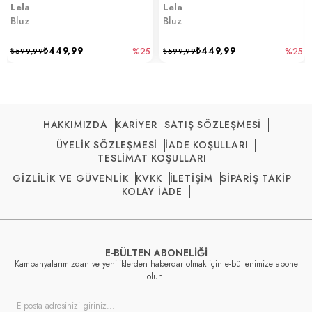
Lela
Lela
Bluz
Bluz
₺449,99
₺449,99
₺599,99
%25
₺599,99
%25
HAKKIMIZDA
KARİYER
SATIŞ SÖZLEŞMESİ
ÜYELİK SÖZLEŞMESİ
İADE KOŞULLARI
TESLİMAT KOŞULLARI
GİZLİLİK VE GÜVENLİK
KVKK
İLETİŞİM
SİPARİŞ TAKİP
KOLAY İADE
E-BÜLTEN ABONELİĞİ
Kampanyalarımızdan ve yeniliklerden haberdar olmak için e-bültenimize abone
olun!