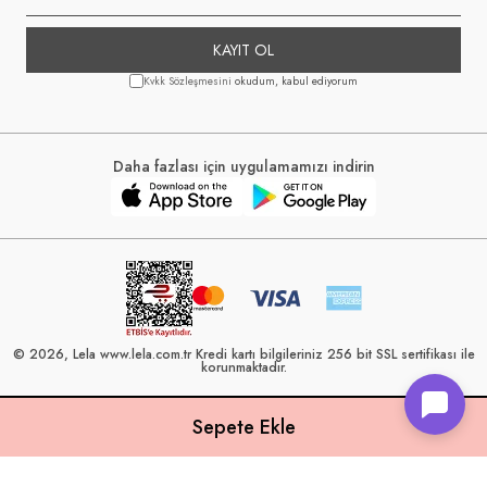
KAYIT OL
Kvkk Sözleşmesini
okudum, kabul ediyorum
Daha fazlası için uygulamamızı indirin
© 2026, Lela www.lela.com.tr Kredi kartı bilgileriniz 256 bit SSL sertifikası ile
korunmaktadır.
Lela, 40 yılı aşkın perakende geçmişine sahip ve Türkiye’nin çeşitli illerinde
22 şubesi bulunan Çetin Family Mağazacılık tarafından kurulmuştur.