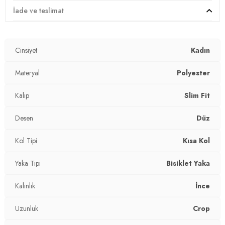
Desen:
Düz
İade ve teslimat
Mevsim:
Yazlık
Cinsiyet
Kadın
Materyal:
% 95 Polyester % 5 Elastan
Yaka Tipi:
Materyal
Bisiklet Yaka
Polyester
Kol Tipi:
Kısa Kol
Kalıp
Slim Fit
Uzunluk:
Crop
Desen
Düz
Kalınlık:
İnce
Kol Tipi
Kısa Kol
Kalıp Bilgisi:
Slim Fit
Yaka Tipi
Bisiklet Yaka
Yaş Grubu:
Yetişkin
Kalınlık
İnce
2DY5864211.2565
Uzunluk
Crop