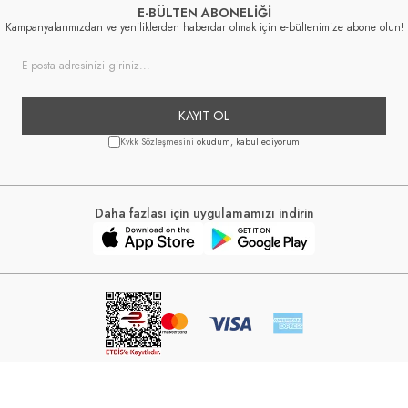
E-BÜLTEN ABONELİĞİ
Kampanyalarımızdan ve yeniliklerden haberdar olmak için e-bültenimize abone olun!
KAYIT OL
Kvkk Sözleşmesini
okudum, kabul ediyorum
Daha fazlası için uygulamamızı indirin
6, Lela www.lela.com.tr Kredi kartı bilgileriniz 256 bit SSL sertifikası ile korunmak