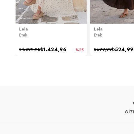
Lela
Lela
Etek
Etek
₺1.424,96
₺524,99
₺1.899,95
₺699,99
%25
GİZ