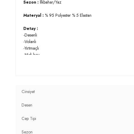
Sezon :
İlkbahar/Yaz
Materyal :
% 95 Polyester % 5 Elastan
Detay :
-Desenli
-Volanlı
-Yırtmaçlı
-Midi boy
Manken Ölçüsü :
Kilo : 54 kg / Boy : 1.74 cm / Göğüs : 81 
YERLİ ÜRETİM
2DY5864073.07
Cinsiyet
Desen
Cep Tipi
Sezon