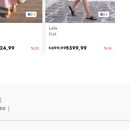
3
6
Lela
Lela
Etek
Etek
24,99
₺599,99
₺699,99
₺69
%25
%14
ADE