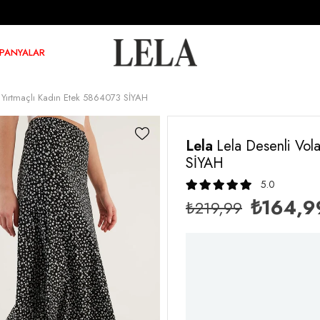
PANYALAR
y Yırtmaçlı Kadın Etek 5864073 SİYAH
Lela
Lela Desenli Vol
SİYAH
5.0
₺164,9
₺219,99