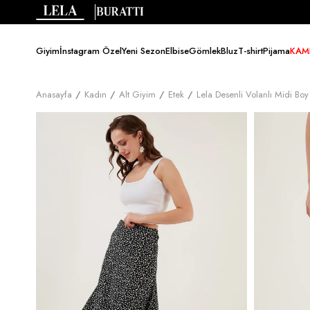
Giyim
İnstagram Özel
Yeni Sezon
Elbise
Gömlek
Bluz
T-shirt
Pijama
KAM
Anasayfa
Kadın
Alt Giyim
Etek
Lela Desenli Volanlı Midi Bo