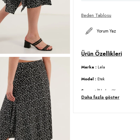
Beden Tablosu
Yorum Yaz
Marka :
Lela
Model :
Etek
Sezon :
İlkbahar/Yaz
Daha fazla göster
Materyal :
% 95 Polyester % 5 E
Detay :
-Desenli
-Volanlı
-Yırtmaçlı
-Midi boy