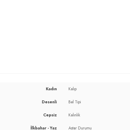
cm / Bel : 60 cm / Basen : 89 cm / Beden : M
Kadın
Kalıp
Desenli
Bel Tipi
Cepsiz
Kalınlık
İlkbahar - Yaz
Astar Durumu