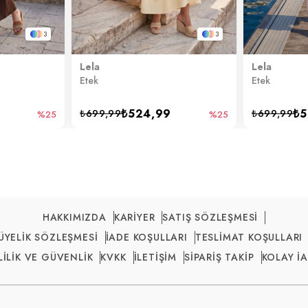
3
3
Lela
Lela
Etek
Etek
₺524,99
₺5
₺699,99
₺699,99
%25
%25
HAKKIMIZDA
KARİYER
SATIŞ SÖZLEŞMESİ
ÜYELİK SÖZLEŞMESİ
İADE KOŞULLARI
TESLİMAT KOŞULLARI
LİLİK VE GÜVENLİK
KVKK
İLETİŞİM
SİPARİŞ TAKİP
KOLAY İ