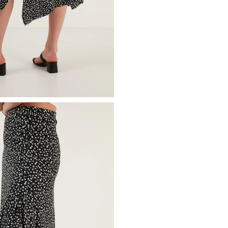
Manken Ölçüsü :
Kilo : 54 kg 
/ Beden : M
YERLİ ÜRETİM
2DY5864073.07