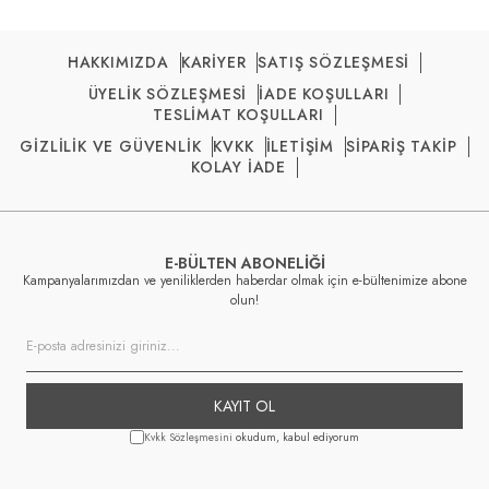
HAKKIMIZDA
KARİYER
SATIŞ SÖZLEŞMESİ
ÜYELİK SÖZLEŞMESİ
İADE KOŞULLARI
TESLİMAT KOŞULLARI
GİZLİLİK VE GÜVENLİK
KVKK
İLETİŞİM
SİPARİŞ TAKİP
KOLAY İADE
E-BÜLTEN ABONELİĞİ
Kampanyalarımızdan ve yeniliklerden haberdar olmak için e-bültenimize abone
olun!
KAYIT OL
Kvkk Sözleşmesini
okudum, kabul ediyorum