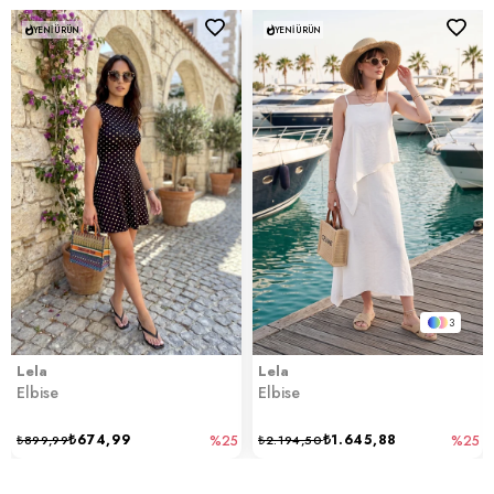
YENI ÜRÜN
YENI ÜRÜN
3
Lela
Lela
Elbise
Elbise
₺674,99
₺1.645,88
₺899,99
%25
₺2.194,50
%25