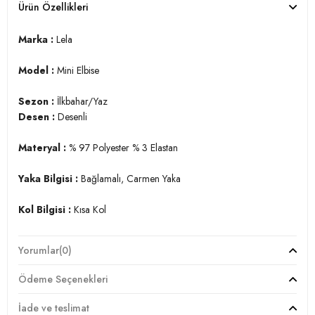
Ürün Özellikleri
Marka :
Lela
Model :
Mini Elbise
Sezon :
İlkbahar/Yaz
Desen :
Desenli
Materyal :
% 97 Polyester % 3 Elastan
Yaka Bilgisi :
Bağlamalı, Carmen Yaka
Kol Bilgisi :
Kısa Kol
Kalıp Bilgisi :
Slim Fit
Yorumlar
(0)
Manken Ölçüsü :
Boy : 1.80 cm / Göğüs : 80 cm / Bel : 60
Ödeme Seçenekleri
cm / Basen : 89 cm / Beden : M
İade ve teslimat