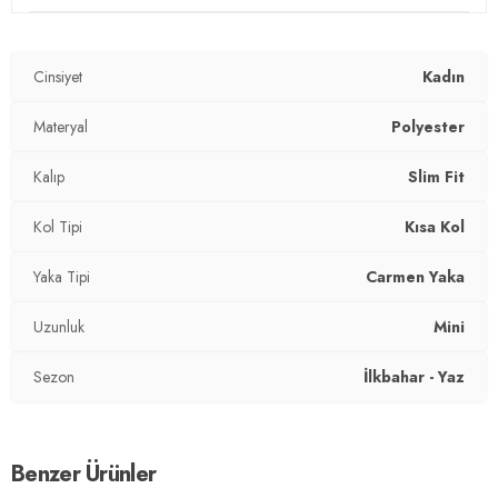
Üretim Yeri :
Türkiye
2DY5865620.07
Cinsiyet
Kadın
Materyal
Polyester
Kalıp
Slim Fit
Kol Tipi
Kısa Kol
Yaka Tipi
Carmen Yaka
Uzunluk
Mini
Sezon
İlkbahar - Yaz
Benzer Ürünler