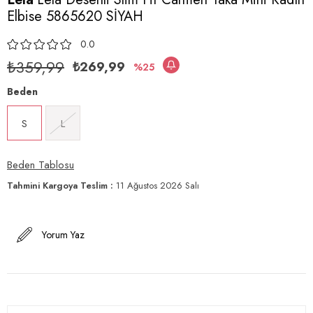
Elbise 5865620 SİYAH
0.0
₺359,99
₺269,99
25
Beden
S
L
Beden Tablosu
Tahmini Kargoya Teslim
:
11 Ağustos 2026 Salı
Yorum Yaz