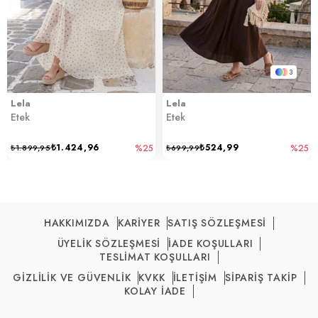
3
Lela
Lela
Etek
Etek
₺1.424,96
₺524,99
₺1.899,95
%25
₺699,99
%25
HAKKIMIZDA
KARİYER
SATIŞ SÖZLEŞMESİ
ÜYELİK SÖZLEŞMESİ
İADE KOŞULLARI
TESLİMAT KOŞULLARI
GİZLİLİK VE GÜVENLİK
KVKK
İLETİŞİM
SİPARİŞ TAKİP
KOLAY İADE