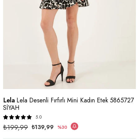
Lela
Lela Desenli Fırfırlı Mini Kadın Etek 5865727
SİYAH
5.0
₺199,99
₺139,99
30