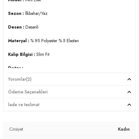
Sezon :
İlkbahar/Yaz
Desen :
Desenli
Materyal :
% 95 Polyester % 5 Elastan
Kalıp Bilgisi :
Slim Fit
Detay :
-Elastik bel
Yorumlar
(2)
-Fırfır detaylı
Ödeme Seçenekleri
Manken Ölçüsü :
Boy : 1.75 cm / Göğüs : 80 cm / Bel : 61 cm
/ Basen : 89 cm / Beden : M
İade ve teslimat
Üretim Yeri :
Türkiye
2DY5865727.07
Cinsiyet
Kadın