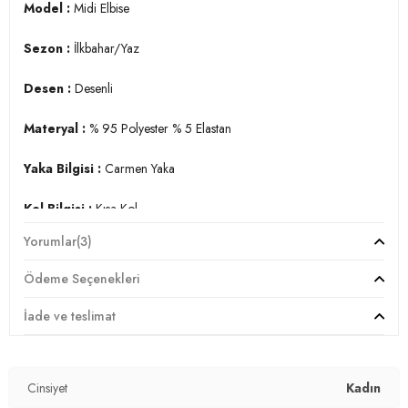
Model :
Midi Elbise
Sezon :
İlkbahar/Yaz
Desen :
Desenli
Materyal :
% 95 Polyester % 5 Elastan
Yaka Bilgisi :
Carmen Yaka
Kol Bilgisi :
Kısa Kol
Yorumlar
(3)
Kalıp Bilgisi :
Standart Fit
Ödeme Seçenekleri
Detay :
-Beli lastikli
İade ve teslimat
-Diz altı uzunluk
Manken Ölçüsü :
Boy : 1.74 cm / Göğüs : 81 cm / Bel : 60 cm
Cinsiyet
Kadın
/ Basen : 89 cm / Beden : S