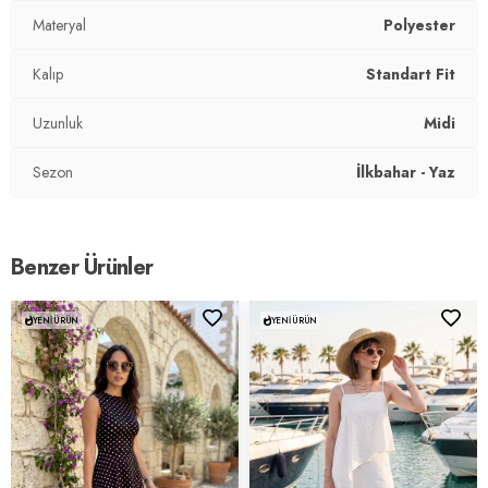
Üretim Yerli :
Materyal
Türkiye
Polyester
2DY5865623.9895
Kalıp
Standart Fit
Uzunluk
Midi
Sezon
İlkbahar - Yaz
Benzer Ürünler
YENI ÜRÜN
YENI ÜRÜN