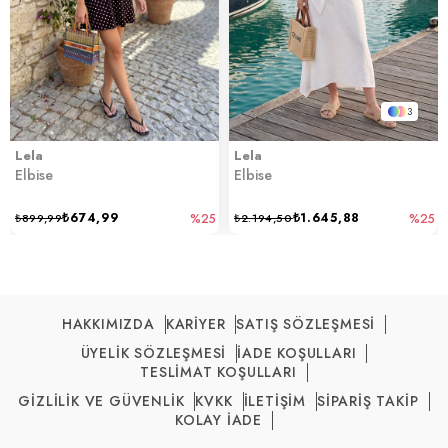
3
Lela
Lela
Elbise
Elbise
₺674,99
₺1.645,88
₺899,99
%25
₺2.194,50
%25
HAKKIMIZDA
KARİYER
SATIŞ SÖZLEŞMESİ
ÜYELİK SÖZLEŞMESİ
İADE KOŞULLARI
TESLİMAT KOŞULLARI
GİZLİLİK VE GÜVENLİK
KVKK
İLETİŞİM
SİPARİŞ TAKİP
KOLAY İADE