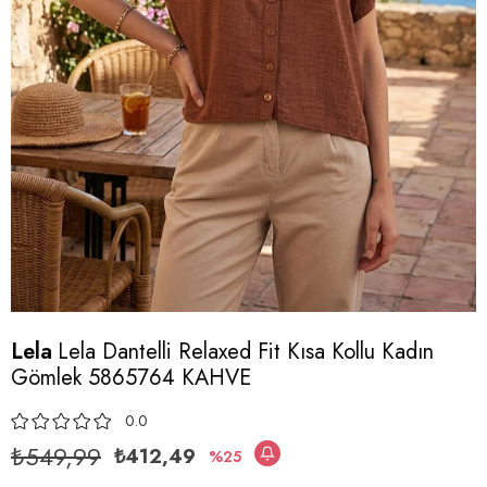
Lela
Lela Dantelli Relaxed Fit Kısa Kollu Kadın
Gömlek 5865764 KAHVE
0.0
₺549,99
₺412,49
25