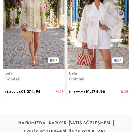
2
2
Lela
Lela
Gömlek
Gömlek
₺1.274,96
₺1.274,96
₺1.699,95
%25
₺1.699,95
%25
HAKKIMIZDA
KARİYER
SATIŞ SÖZLEŞMESİ
ÜYELİK SÖZLEŞMESİ
İADE KOŞULLARI