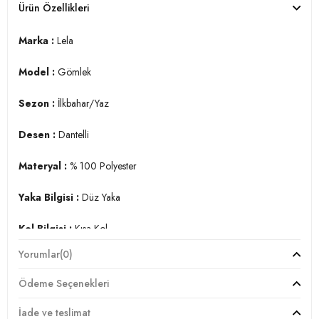
Ürün Özellikleri
Marka :
Lela
Model :
Gömlek
Sezon :
İlkbahar/Yaz
Desen :
Dantelli
Materyal :
% 100 Polyester
Yaka Bilgisi :
Düz Yaka
Kol Bilgisi :
Kısa Kol
Yorumlar
(0)
Kalıp Bilgisi :
Relaxed Fit
Ödeme Seçenekleri
Manken Ölçüsü :
Boy : 1.78 cm / Göğüs : 89 cm / Bel : 63
cm / Basen : 92 cm / Beden : S
İade ve teslimat