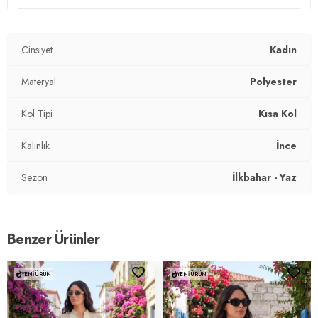
Üretim Yeri :
Türkiye
2DY5865764.03
Cinsiyet
Kadın
Materyal
Polyester
Kol Tipi
Kısa Kol
Kalınlık
İnce
Sezon
İlkbahar - Yaz
Benzer Ürünler
YENI ÜRÜN
YENI ÜRÜN