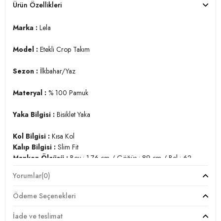
Ürün Özellikleri
Marka :
Lela
Model :
Etekli Crop Takım
Sezon :
İlkbahar/Yaz
Materyal :
% 100 Pamuk
Yaka Bilgisi :
Bisiklet Yaka
Kol Bilgisi :
Kısa Kol
Kalıp Bilgisi :
Slim Fit
Manken Ölçüsü :
Boy : 1.76 cm / Göğüs : 89 cm / Bel : 62
cm / Basen : 89 cm / Beden : M
Yorumlar
(0)
Üretim Yeri :
Türkiye
2DY5865717.389
Ödeme Seçenekleri
İade ve teslimat