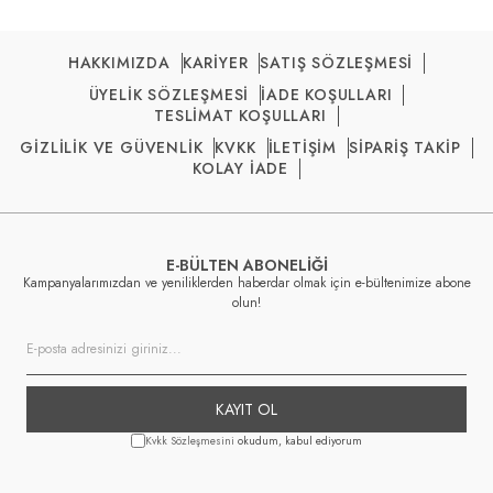
HAKKIMIZDA
KARİYER
SATIŞ SÖZLEŞMESİ
ÜYELİK SÖZLEŞMESİ
İADE KOŞULLARI
TESLİMAT KOŞULLARI
GİZLİLİK VE GÜVENLİK
KVKK
İLETİŞİM
SİPARİŞ TAKİP
KOLAY İADE
E-BÜLTEN ABONELİĞİ
Kampanyalarımızdan ve yeniliklerden haberdar olmak için e-bültenimize abone
olun!
KAYIT OL
Kvkk Sözleşmesini
okudum, kabul ediyorum