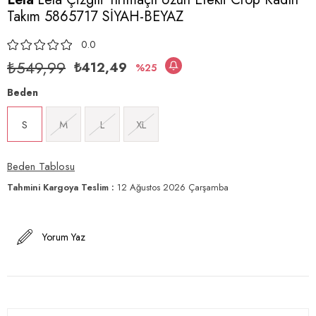
Takım 5865717 SİYAH-BEYAZ
0.0
₺549,99
₺412,49
25
Beden
S
M
L
XL
Beden Tablosu
Tahmini Kargoya Teslim
:
12 Ağustos 2026 Çarşamba
Yorum Yaz