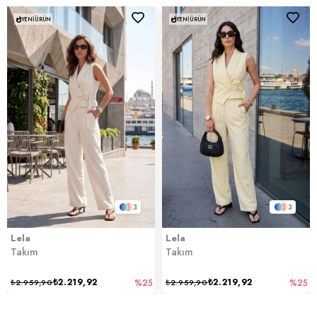
YENI ÜRÜN
YENI ÜRÜN
3
3
Lela
Lela
Takım
Takım
₺2.219,92
₺2.219,92
₺2.959,90
%25
₺2.959,90
%25