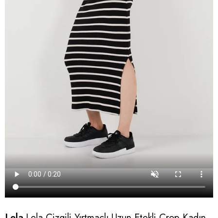
Lela
Lela Çizgili Yırtmaçlı Uzun Etekli Crop Kadın