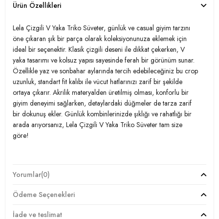
Ürün Özellikleri
Lela Çizgili V Yaka Triko Süveter, günlük ve casual giyim tarzını
öne çıkaran şık bir parça olarak koleksiyonunuza eklemek için
ideal bir seçenektir. Klasik çizgili deseni ile dikkat çekerken, V
yaka tasarımı ve kolsuz yapısı sayesinde ferah bir görünüm sunar.
Özellikle yaz ve sonbahar aylarında tercih edebileceğiniz bu crop
uzunluk, standart fit kalıbı ile vücut hatlarınızı zarif bir şekilde
ortaya çıkarır. Akrilik materyalden üretilmiş olması, konforlu bir
giyim deneyimi sağlarken, detaylardaki düğmeler de tarza zarif
bir dokunuş ekler. Günlük kombinlerinizde şıklığı ve rahatlığı bir
arada arıyorsanız, Lela Çizgili V Yaka Triko Süveter tam size
göre!
Model:
Süveter
Yorumlar
(0)
Giyim Tarzı:
Günlük/Casual
Ödeme Seçenekleri
Desen:
Çizgili
İade ve teslimat