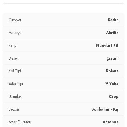
Materyal:
Akrilik
Cinsiyet
Kadın
Yaka Tipi:
V Yaka
Kol Tipi:
Materyal
Kolsuz
Akrilik
Astar Durumu:
Astarsız
Kalıp
Standart Fit
Uzunluk:
Crop
Desen
Çizgili
Kalıp Bilgisi:
Standart Fit
Kol Tipi
Kolsuz
Yaş Grubu:
Yetişkin
Yaka Tipi
V Yaka
Detaylar:
Düğme
Uzunluk
Crop
2DK4616171.5680
Sezon
Sonbahar - Kış
Astar Durumu
Astarsız