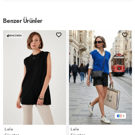
Benzer Ürünler
YENI ÜRÜN
3
Lela
Lela
Süveter
Süveter