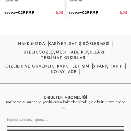
₺299,99
₺299,99
₺399,99
%25
₺399,99
%25
HAKKIMIZDA
KARİYER
SATIŞ SÖZLEŞMESİ
ÜYELİK SÖZLEŞMESİ
İADE KOŞULLARI
TESLİMAT KOŞULLARI
GİZLİLİK VE GÜVENLİK
KVKK
İLETİŞİM
SİPARİŞ TAKİP
KOLAY İADE
E-BÜLTEN ABONELİĞİ
Kampanyalarımızdan ve yeniliklerden haberdar olmak için e-bültenimize abone
olun!