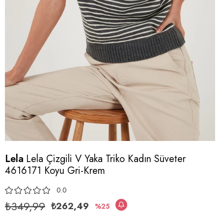
Lela
Lela Çizgili V Yaka Triko Kadın Süveter
4616171 Koyu Gri-Krem
0.0
₺349,99
₺262,49
25