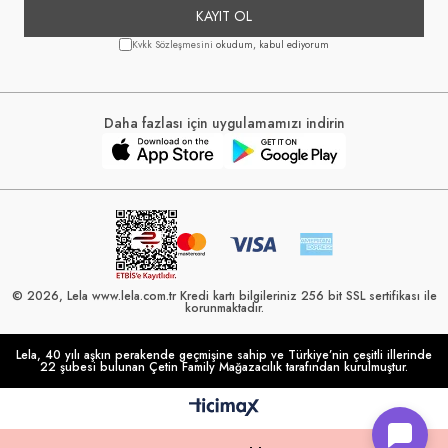
KAYIT OL
Kvkk Sözleşmesini
okudum, kabul ediyorum
Daha fazlası için uygulamamızı indirin
© 2026, Lela www.lela.com.tr Kredi kartı bilgileriniz 256 bit SSL sertifikası ile
korunmaktadır.
Lela, 40 yılı aşkın perakende geçmişine sahip ve Türkiye’nin çeşitli illerinde
22 şubesi bulunan Çetin Family Mağazacılık tarafından kurulmuştur.