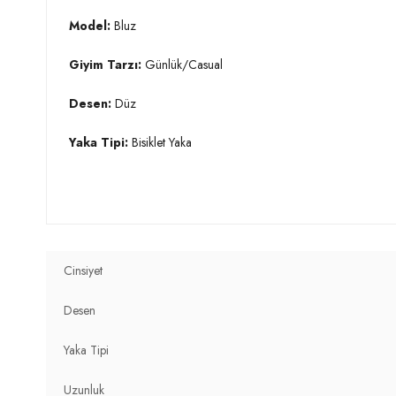
Model:
Bluz
Giyim Tarzı:
Günlük/Casual
Desen:
Düz
Yaka Tipi:
Bisiklet Yaka
Kol Tipi:
Uzun Kol
Uzunluk:
Regular
Kalınlık:
İnce
Cinsiyet
Kalıp Bilgisi:
Regular Fit
Desen
Yaş Grubu:
Yetişkin
Yaka Tipi
Detaylar:
Asimetrik
Uzunluk
2DY5864971.150