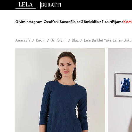
Giyim
İnstagram Özel
Yeni Sezon
Elbise
Gömlek
Bluz
T-shirt
Pijama
KAM
Anasayfa
Kadın
Üst Giyim
Bluz
Lela Bisiklet Yaka Esnek Do