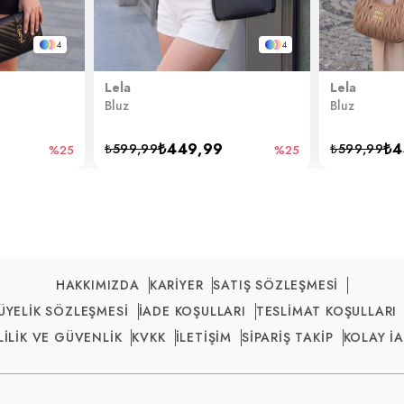
4
4
Lela
Lela
Bluz
Bluz
₺449,99
₺4
₺599,99
₺599,99
%25
%25
HAKKIMIZDA
KARİYER
SATIŞ SÖZLEŞMESİ
ÜYELİK SÖZLEŞMESİ
İADE KOŞULLARI
TESLİMAT KOŞULLARI
LİLİK VE GÜVENLİK
KVKK
İLETİŞİM
SİPARİŞ TAKİP
KOLAY İ