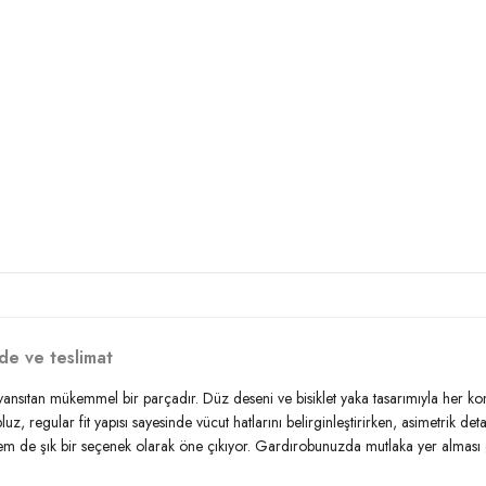
de ve teslimat
ı yansıtan mükemmel bir parçadır. Düz deseni ve bisiklet yaka tasarımıyla her k
uz, regular fit yapısı sayesinde vücut hatlarını belirginleştirirken, asimetrik det
em de şık bir seçenek olarak öne çıkıyor. Gardırobunuzda mutlaka yer alması ger