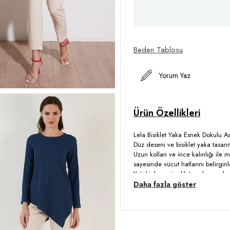
Beden Tablosu
Yorum Yaz
Lela Bisiklet Yaka Esnek Dokulu As
Düz deseni ve bisiklet yaka tasar
Uzun kolları ve ince kalınlığı ile 
sayesinde vücut hatlarını belirginl
Yetişkinlere yönelik tasarlanmış b
seçenek olarak öne çıkıyor. Gard
Daha fazla göster
stil dolu hale getirin!
Model:
Bluz