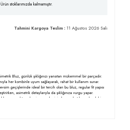
Ürün stoklarımızda kalmamıştır.
Tahmini Kargoya Teslim
:
11 Ağustos 2026 Salı
imetrik Bluz, günlük şıklığınızı yansıtan mükemmel bir parçadır.
ımıyla her kombinle uyum sağlayarak, rahat bir kullanım sunar.
mevsim geçişlerinde ideal bir tercih olan bu bluz, regular fit yapısı
eştirirken, asimetrik detaylarıyla da şıklığınıza vurgu yapar.
u bluz, casual tarzı benimseyenler için hem rahat hem de şık bir
ırobunuzda mutlaka yer alması gereken bu parça ile her anınızı