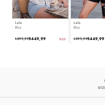
Lela
Lela
Bluz
Bluz
₺449,99
₺449,99
₺599,99
₺599,99
%25
GİZ