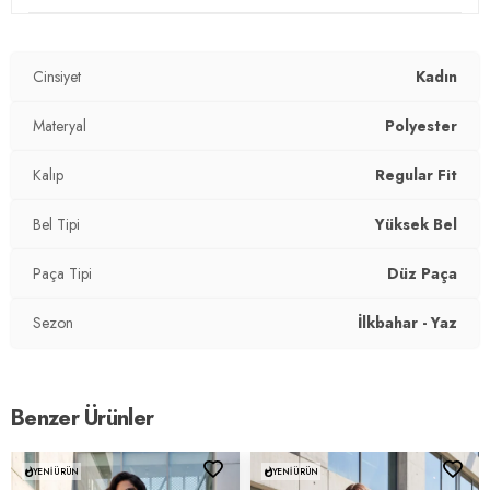
Mevsim:
Yazlık
Materyal:
%100 Polyester
Cinsiyet
Kadın
Kapama Şekli:
Bağlamalı
Materyal
Polyester
Kumaş Tipi:
Belirtilmemiş
Kalıp
Regular Fit
Bel:
Yüksek Bel
Bel Tipi
Yüksek Bel
Boy:
Standart
Paça Tipi
Düz Paça
Paça Tipi:
Düz Paça
Sezon
İlkbahar - Yaz
Kalıp Bilgisi:
Regular Fit
Yaş Grubu:
Yetişkin
Benzer Ürünler
Menşei:
Türkiye
2DY5865797.17
YENI ÜRÜN
YENI ÜRÜN