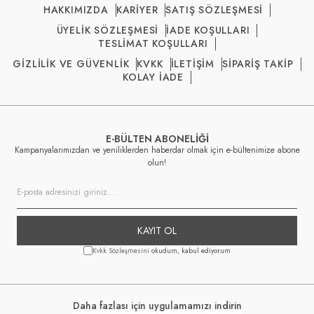
HAKKIMIZDA
KARİYER
SATIŞ SÖZLEŞMESİ
ÜYELİK SÖZLEŞMESİ
İADE KOŞULLARI
TESLİMAT KOŞULLARI
GİZLİLİK VE GÜVENLİK
KVKK
İLETİŞİM
SİPARİŞ TAKİP
KOLAY İADE
E-BÜLTEN ABONELİĞİ
Kampanyalarımızdan ve yeniliklerden haberdar olmak için e-bültenimize abone
olun!
KAYIT OL
Kvkk Sözleşmesini
okudum, kabul ediyorum
Daha fazlası için uygulamamızı indirin