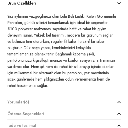
Ürün Özellikleri
Yaz aylarının vazgeçilmezi olan Lela Beli Lastikli Keten Görünümlü
Pantolon, günlük stilinizi tamamlamak için ideal bir seçenektir.
%100 polyester malzemesi sayesinde hafif ve rahat bir giyim
deneyimi sunar. Yüksek bel tasarımı, modern bir görünüm sağlar
ve belinize tam otururken, regular fit kalıbı ile zarif bir siluet
oluşturur. Düz paça yapısı, kombinlerinizi kolaylıkla
tamamlamanıza olanak tanır. Bağlamalı kapama şekli,
pantolonunuzu kişiselleştirmenize ve konfor seviyenizi artırmanıza
yardımcı olur. Hem şık hem de rahat bir stil arayışı içinde olanlar
için mükemmel bir alternatif olan bu pantolon, yaz mevsiminin
sıcak günlerinde hem şıklığınızdan ödün vermemenizi hem de
rahat hissetmenizi sağlar.
Yorumlar
(6)
Model:
Pantolon
Ödeme Seçenekleri
Giyim Tarzı:
Günlük/Casual
İade ve teslimat