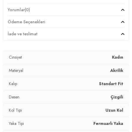
Giyim Tarzı:
Günlük/Casual
Yorumlar
(0)
Desen:
Çizgili
Ödeme Seçenekleri
Mevsim:
Kışlık
İade ve teslimat
Materyal:
Akrilik
Cinsiyet
Kadın
Yaka Tipi:
Fermuarlı Yaka
Kapama Şekli:
Materyal
Fermuarlı
Akrilik
Kol Tipi:
Uzun Kol
Kalıp
Standart Fit
Kalınlık:
Kalın
Desen
Çizgili
Kalıp Bilgisi:
Standart Fit
Kol Tipi
Uzun Kol
Yaş Grubu:
Yetişkin
Yaka Tipi
Fermuarlı Yaka
2DK4615221.121