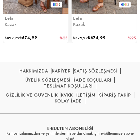
3
3
Lela
Lela
Kazak
Kazak
₺674,99
₺674,99
₺899,99
%25
₺899,99
%25
HAKKIMIZDA
KARİYER
SATIŞ SÖZLEŞMESİ
ÜYELİK SÖZLEŞMESİ
İADE KOŞULLARI
TESLİMAT KOŞULLARI
GİZLİLİK VE GÜVENLİK
KVKK
İLETİŞİM
SİPARİŞ TAKİP
KOLAY İADE
E-BÜLTEN ABONELİĞİ
Kampanyalarımızdan ve yeniliklerden haberdar olmak için e-bültenimize abone
olun!