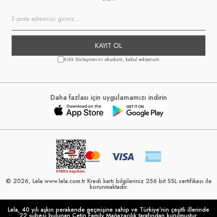
KAYIT OL
Kvkk Sözleşmesini
okudum, kabul ediyorum
Daha fazlası için uygulamamızı indirin
© 2026, Lela www.lela.com.tr Kredi kartı bilgileriniz 256 bit SSL sertifikası ile
korunmaktadır.
Lela, 40 yılı aşkın perakende geçmişine sahip ve Türkiye’nin çeşitli illerinde
22 şubesi bulunan Çetin Family Mağazacılık tarafından kurulmuştur.