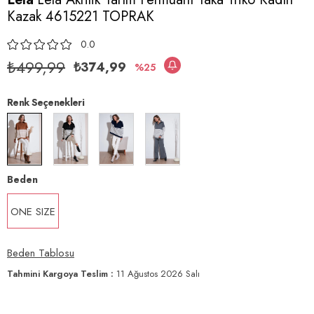
Kazak 4615221 TOPRAK
0.0
₺499,99
₺374,99
25
Renk Seçenekleri
Beden
ONE SIZE
Beden Tablosu
Tahmini Kargoya Teslim
:
11 Ağustos 2026 Salı