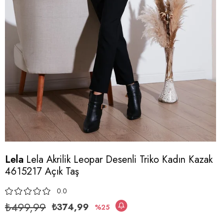
Lela
Lela Akrilik Leopar Desenli Triko Kadın Kazak
4615217 Açık Taş
0.0
₺499,99
₺374,99
25