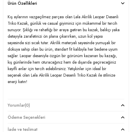
Ürün Özellikleri
Kış aylarının vazgeçilmez parçası olan Lela Akrilik Leopar Desenli
Triko Kazak, günlük ve casual giyiminiz için mükemmel bir tercih
sunuyor. Şıklığı ve rahatlığı bir araya getiren bu kazak, balıkçı yaka
detayıyla zarafetinizi ön plana çıkarırken, uzun kol yapısı
sayesinde sizi sıcak tutar. Akrilik materyali sayesinde yumuşak bir
dokuya sahip olan bu ürün, standart fit kalıbıyla her bedene uyum
sağlar. Leopar deseniyle özgün bir görünüm kazanan bu kazağı,
kış günlerinde hem oturacağınız hem de dışarıda geçireceğiniz
keyifli anlar için tercih edebilirsiniz. Yetişkinler için ideal bir
seçenek olan Lela Akrilik Leopar Desenli Triko Kazak ile stilinize
enerji katın!
Model:
Kazak
Yorumlar
(0)
Giyim Tarzı:
Günlük/Casual
Ödeme Seçenekleri
Desen:
Leopar
İade ve teslimat