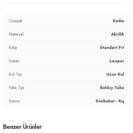
Mevsim:
Kışlık
Cinsiyet
Kadın
Materyal:
Akrilik
Yaka Tipi:
Materyal
Balıkçı Yaka
Akrilik
Kol Tipi:
Uzun Kol
Kalıp
Standart Fit
Kalıp Bilgisi:
Standart Fit
Desen
Leopar
Yaş Grubu:
Yetişkin
Kol Tipi
Uzun Kol
2DK4615217.1102
Yaka Tipi
Balıkçı Yaka
Sezon
Sonbahar - Kış
Benzer Ürünler