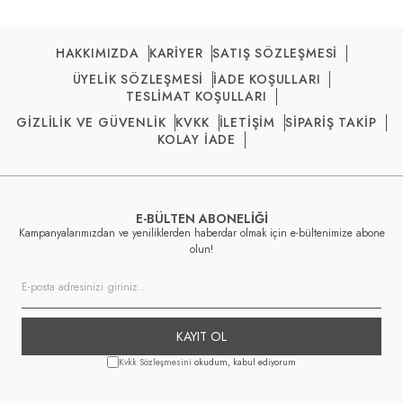
HAKKIMIZDA
KARİYER
SATIŞ SÖZLEŞMESİ
ÜYELİK SÖZLEŞMESİ
İADE KOŞULLARI
TESLİMAT KOŞULLARI
GİZLİLİK VE GÜVENLİK
KVKK
İLETİŞİM
SİPARİŞ TAKİP
KOLAY İADE
E-BÜLTEN ABONELİĞİ
Kampanyalarımızdan ve yeniliklerden haberdar olmak için e-bültenimize abone
olun!
KAYIT OL
Kvkk Sözleşmesini
okudum, kabul ediyorum