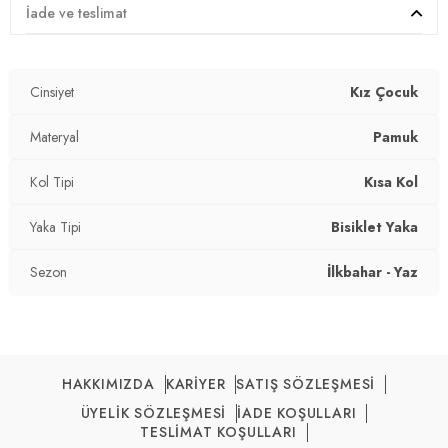
Üretim Yeri :
Türkiye
İade ve teslimat
4DY26651004.17
Cinsiyet
Kız Çocuk
Materyal
Pamuk
Kol Tipi
Kısa Kol
Yaka Tipi
Bisiklet Yaka
Sezon
İlkbahar - Yaz
HAKKIMIZDA
KARİYER
SATIŞ SÖZLEŞMESİ
ÜYELİK SÖZLEŞMESİ
İADE KOŞULLARI
TESLİMAT KOŞULLARI