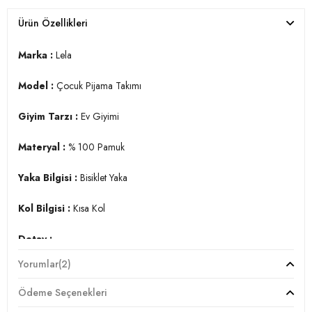
Ürün Özellikleri
Marka :
Lela
Model :
Çocuk Pijama Takımı
Giyim Tarzı :
Ev Giyimi
Materyal :
% 100 Pamuk
Yaka Bilgisi :
Bisiklet Yaka
Kol Bilgisi :
Kısa Kol
Detay :
-Regular fit
Yorumlar
(2)
-Elastik bel ve paçalar
-Mankenin giydiği beden 09-10 yaş
Ödeme Seçenekleri