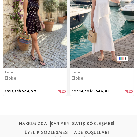
3
Lela
Lela
Elbise
Elbise
₺674,99
₺1.645,88
₺899,99
%25
₺2.194,50
%25
HAKKIMIZDA
KARİYER
SATIŞ SÖZLEŞMESİ
ÜYELİK SÖZLEŞMESİ
İADE KOŞULLARI