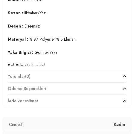
Sezon :
İlkbahar/Yaz
Desen :
Desensiz
Materyal :
% 97 Polyester % 3 Elastan
Yaka Bilgisi :
Gömlek Yaka
Kol Bilgisi :
Kısa Kol
Yorumlar
(0)
Kalıp Bilgisi :
Standart Fit
Ödeme Seçenekleri
Detay :
-Bağlama detaylı
İade ve teslimat
Manken Ölçüsü :
Boy : 1.75 cm / Göğüs : 80 cm / Bel : 61 cm
/ Basen : 89 cm / Beden : S
Cinsiyet
Kadın
Üretim Yerli :
Türkiye
2DY5865572.403